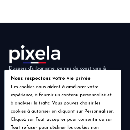
Dossiers d’urbanisme, permis de construire &
déclarations préalables. Rendus 3D inclus, partout
Nous respectons votre vie privée
en France.
Les cookies nous aident à améliorer votre
expérience, à fournir un contenu personnalisé et
à analyser le trafic. Vous pouvez choisir les
Navigation
Prestations
cookies à autoriser en cliquant sur
Personnaliser
.
Tarifs
Cliquez sur
Tout accepter
pour consentir ou sur
Tout refuser
pour décliner les cookies non
Réalisations