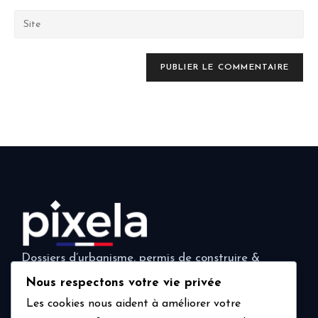
Dossiers d’urbanisme, permis de construire &
déclarations préalables. Rendus 3D inclus, partout
Nous respectons votre vie privée
en France.
Les cookies nous aident à améliorer votre