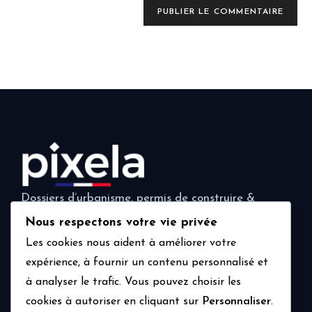
Dossiers d’urbanisme, permis de construire &
déclarations préalables. Rendus 3D inclus, partout
Nous respectons votre vie privée
en France.
Les cookies nous aident à améliorer votre
expérience, à fournir un contenu personnalisé et
à analyser le trafic. Vous pouvez choisir les
Navigation
Prestations
cookies à autoriser en cliquant sur
Personnaliser
.