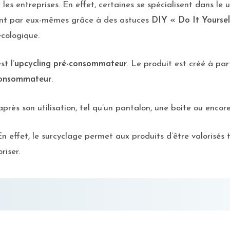
les entreprises. En effet, certaines se spécialisent dans l
e font par eux-mêmes grâce à des astuces
DIY « Do It Yoursel
écologique.
t l’
upcycling pré-consommateur
. Le produit est créé à par
consommateur
.
près son utilisation, tel qu’un pantalon, une boite ou encore
En effet, le surcyclage permet aux produits d’être valorisé
riser.