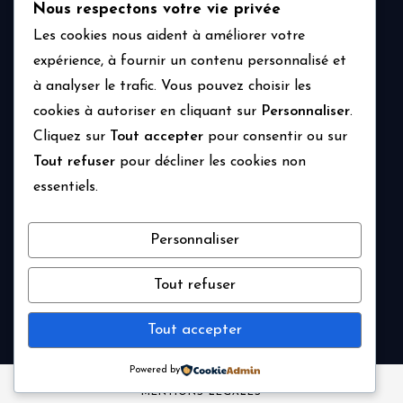
déclarations préalables. Rendus 3D inclus, partout
Nous respectons votre vie privée
en France.
Les cookies nous aident à améliorer votre
expérience, à fournir un contenu personnalisé et
à analyser le trafic. Vous pouvez choisir les
Navigation
Prestations
cookies à autoriser en cliquant sur
Personnaliser
.
Cliquez sur
Tout accepter
pour consentir ou sur
Tarifs
Tout refuser
pour décliner les cookies non
Réalisations
essentiels.
Actualités
Légal
Personnaliser
Mentions légales
Politique de confidentialité
Tout refuser
Contact
Tout accepter
Powered by
PIXELA 2025 - SITE RÉALISÉ PAR
DAVID HOUDUSSE
-
MENTIONS LÉGALES